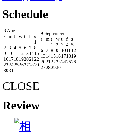
Schedule
8 August
9 September
s
m
t
w
t
f
s
s
m
t
w
t
f
s
1
1
2
3
4
5
2
3
4
5
6
7
8
6
7
8
9
10
11
12
9
10
11
12
13
14
15
13
14
15
16
17
18
19
16
17
18
19
20
21
22
20
21
22
23
24
25
26
23
24
25
26
27
28
29
27
28
29
30
30
31
CLOSE
Review