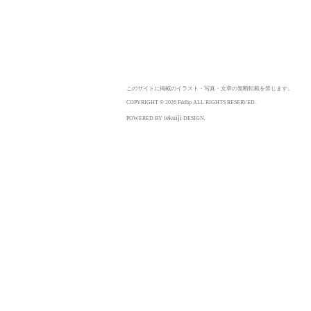
このサイトに掲載のイラスト・写真・文章の無断転載を禁じます。
COPYRIGHT © 2026 Fildlip ALL RIGHTS RESERVED.
tekuiji
POWERED BY
DESIGN.