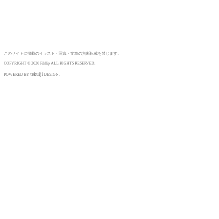
このサイトに掲載のイラスト・写真・文章の無断転載を禁じます。
COPYRIGHT © 2026 Fildlip ALL RIGHTS RESERVED.
tekuiji
POWERED BY
DESIGN.